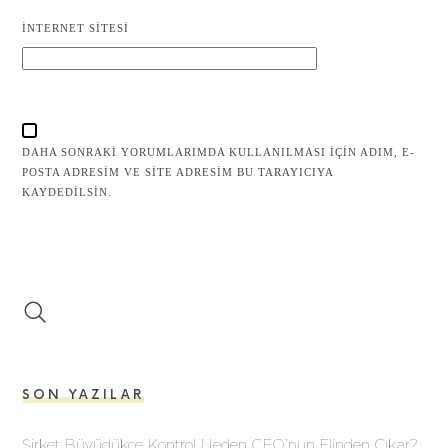
İNTERNET SITESI
DAHA SONRAKI YORUMLARIMDA KULLANILMASI IÇIN ADIM, E-
POSTA ADRESIM VE SITE ADRESIM BU TARAYICIYA
KAYDEDILSIN.
SON YAZILAR
Şirket Büyüdükçe Kontrol Neden CEO’nun Elinden Çıkar?