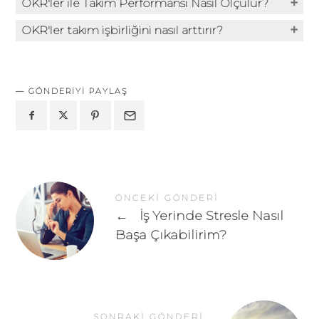
OKR'ler ile Takım Performansı Nasıl Ölçülür?
OKR'ler takım işbirliğini nasıl arttırır?
GÖNDERIYI PAYLAŞ
ÖNCEKI GÖNDERI
←
İş Yerinde Stresle Nasıl
Başa Çıkabilirim?
SONRAKI GÖNDERI