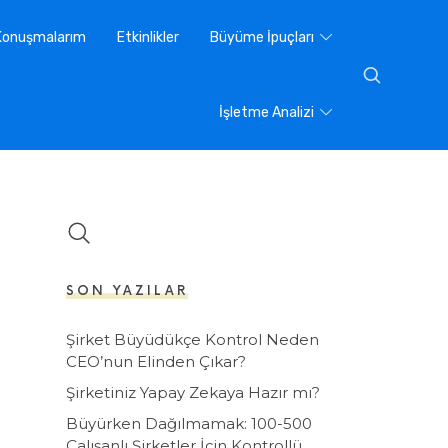
Konuşmalarım
Etkinlikler
Büyüme İpuçları
İşletme Analizi
SON YAZILAR
Şirket Büyüdükçe Kontrol Neden
CEO’nun Elinden Çıkar?
Şirketiniz Yapay Zekaya Hazır mı?
Büyürken Dağılmamak: 100-500
Çalışanlı Şirketler İçin Kontrollü