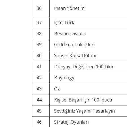
36
İnsan Yönetimi
37
İş’te Türk
38
Beşinci Disiplin
39
Gizli İkna Taktikleri
40
Satışın Kutsal Kitabı
41
Dünyayı Değiştiren 100 Fikir
42
Buyology
43
Öz
44
Kişisel Başarı İçin 100 İpucu
45
Sevdiğiniz Yaşamı Tasarlayın
46
Strateji Oyunları