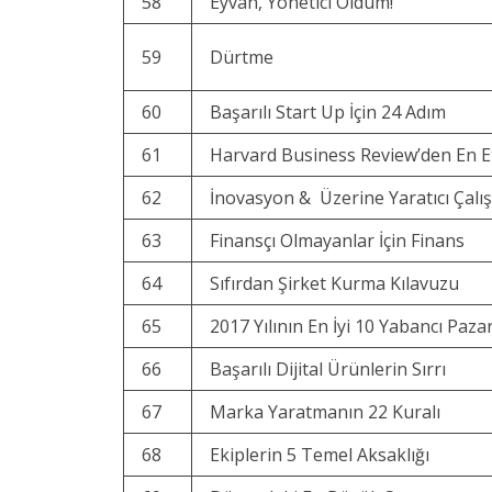
58
Eyvah, Yönetici Oldum!
59
Dürtme
60
Başarılı Start Up İçin 24 Adım
61
Harvard Business Review’den En Etki
62
İnovasyon & Üzerine Yaratıcı Çalı
63
Finansçı Olmayanlar İçin Finans
64
Sıfırdan Şirket Kurma Kılavuzu
65
2017 Yılının En İyi 10 Yabancı Paza
66
Başarılı Dijital Ürünlerin Sırrı
67
Marka Yaratmanın 22 Kuralı
68
Ekiplerin 5 Temel Aksaklığı