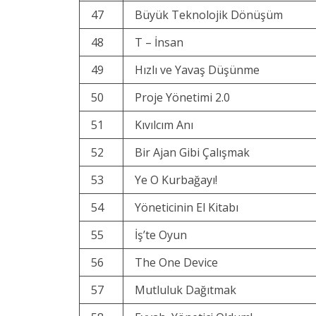
47
Büyük Teknolojik Dönüşüm
48
T – İnsan
49
Hızlı ve Yavaş Düşünme
50
Proje Yönetimi 2.0
51
Kıvılcım Anı
52
Bir Ajan Gibi Çalışmak
53
Ye O Kurbağayı!
54
Yöneticinin El Kitabı
55
İş’te Oyun
56
The One Device
57
Mutluluk Dağıtmak