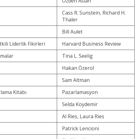
Özden Aslan
Cass R. Sunstein, Richard H.
Thaler
Bill Aulet
li Liderlik Fikirleri
Harvard Business Review
şmalar
Tina L. Seelig
Hakan Özerol
Sam Altman
rlama Kitabı
Pazarlamasyon
Selda Koydemir
Al Ries, Laura Ries
Patrick Lencioni