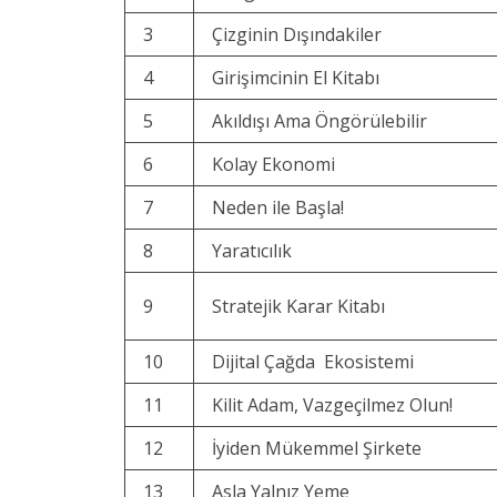
3
Çizginin Dışındakiler
4
Girişimcinin El Kitabı
5
Akıldışı Ama Öngörülebilir
6
Kolay Ekonomi
7
Neden ile Başla!
8
Yaratıcılık
9
Stratejik Karar Kitabı
10
Dijital Çağda Ekosistemi
11
Kilit Adam, Vazgeçilmez Olun!
12
İyiden Mükemmel Şirkete
13
Asla Yalnız Yeme