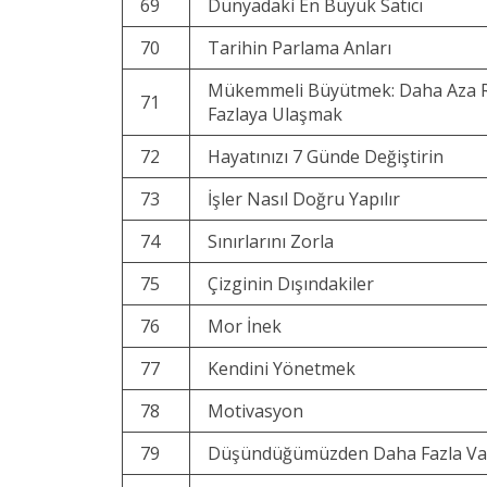
69
Dünyadaki En Büyük Satıcı
70
Tarihin Parlama Anları
Mükemmeli Büyütmek: Daha Aza 
71
Fazlaya Ulaşmak
72
Hayatınızı 7 Günde Değiştirin
73
İşler Nasıl Doğru Yapılır
74
Sınırlarını Zorla
75
Çizginin Dışındakiler
76
Mor İnek
77
Kendini Yönetmek
78
Motivasyon
79
Düşündüğümüzden Daha Fazla Vakt