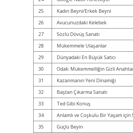
25
Kadın Beyni/Erkek Beyni
26
Avucunuzdaki Kelebek
27
Sözlü Dövüş Sanatı
28
Mükemmele Ulaşanlar
29
Dünyadaki En Büyük Satıcı
30
Odak: Mükemmelliğin Gizli Anahta
31
Kazanmanın Yeni Dinamiği
32
Baştan Çıkarma Sanatı
33
Ted Gibi Konuş
34
Anlamlı ve Coşkulu Bir Yaşam için 
35
Güçlü Beyin