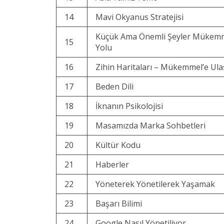
14
Mavi Okyanus Stratejisi
Küçük Ama Önemli Şeyler Mükemm
15
Yolu
16
Zihin Haritaları – Mükemmel’e Ul
17
Beden Dili
18
İknanın Psikolojisi
19
Masamızda Marka Sohbetleri
20
Kültür Kodu
21
Haberler
22
Yöneterek Yönetilerek Yaşamak
23
Başarı Bilimi
24
Google Nasıl Yönetiliyor