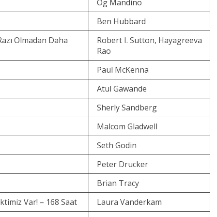
Og Mandino
Ben Hubbard
Razı Olmadan Daha
Robert I. Sutton, Hayagreeva
Rao
Paul McKenna
Atul Gawande
Sherly Sandberg
Malcom Gladwell
Seth Godin
Peter Drucker
Brian Tracy
imiz Var! – 168 Saat
Laura Vanderkam