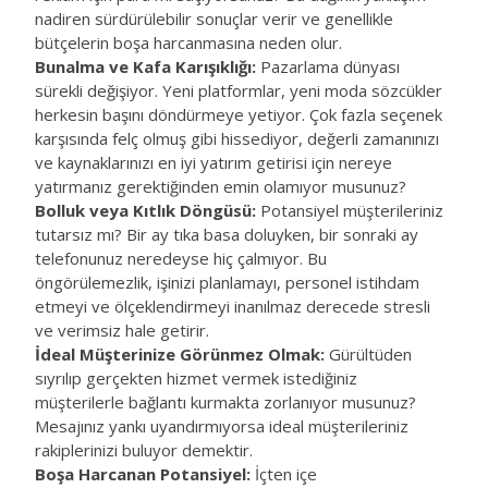
nadiren sürdürülebilir sonuçlar verir ve genellikle
bütçelerin boşa harcanmasına neden olur.
Bunalma ve Kafa Karışıklığı:
Pazarlama dünyası
sürekli değişiyor. Yeni platformlar, yeni moda sözcükler
herkesin başını döndürmeye yetiyor. Çok fazla seçenek
karşısında felç olmuş gibi hissediyor, değerli zamanınızı
ve kaynaklarınızı en iyi yatırım getirisi için nereye
yatırmanız gerektiğinden emin olamıyor musunuz?
Bolluk veya Kıtlık Döngüsü:
Potansiyel müşterileriniz
tutarsız mı? Bir ay tıka basa doluyken, bir sonraki ay
telefonunuz neredeyse hiç çalmıyor. Bu
öngörülemezlik, işinizi planlamayı, personel istihdam
etmeyi ve ölçeklendirmeyi inanılmaz derecede stresli
ve verimsiz hale getirir.
İdeal Müşterinize Görünmez Olmak:
Gürültüden
sıyrılıp gerçekten hizmet vermek istediğiniz
müşterilerle bağlantı kurmakta zorlanıyor musunuz?
Mesajınız yankı uyandırmıyorsa ideal müşterileriniz
rakiplerinizi buluyor demektir.
Boşa Harcanan Potansiyel:
İçten içe