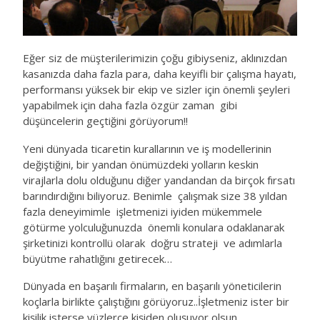
Eğer siz de müşterilerimizin çoğu gibiyseniz, aklınızdan
kasanızda daha fazla para, daha keyifli bir çalışma hayatı,
performansı yüksek bir ekip ve sizler için önemli şeyleri
yapabilmek için daha fazla özgür zaman gibi
düşüncelerin geçtiğini görüyorum!!
Yeni dünyada ticaretin kurallarının ve iş modellerinin
değiştiğini, bir yandan önümüzdeki yolların keskin
virajlarla dolu olduğunu diğer yandandan da birçok fırsatı
barındırdığını biliyoruz. Benimle çalışmak size 38 yıldan
fazla deneyimimle işletmenizi iyiden mükemmele
götürme yolculuğunuzda önemli konulara odaklanarak
şirketinizi kontrollü olarak doğru strateji ve adımlarla
büyütme rahatlığını getirecek…
Dünyada en başarılı firmaların, en başarılı yöneticilerin
koçlarla birlikte çalıştığını görüyoruz..İşletmeniz ister bir
kişilik isterse yüzlerce kişiden oluşuyor olsun..