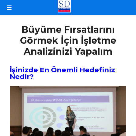
İŞLETME
KOÇLUĞU
Büyüme Fırsatlarını
Görmek İçin İşletme
Analizinizi Yapalım
İşinizde En Önemli Hedefiniz
Nedir?