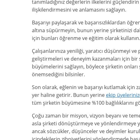
tanımladığınız değerlerin ilkelerini güçlendiri
ilişkilendirmesini ve anlamasını sağlayın.
Başarıyı paylaşarak ve başarısızlıklardan öğre
altına süpürmeyin, bunun yerine şirketinizi daha
için bunları öğrenme ve eğitim olarak kullanın
Çalışanlarınıza yeniliği, yaratıcı düşünmeyi ve 
geliştirmeleri ve deneyim kazanmaları için bir s
büyümelerini sağlayın, böylece şirketin onları
önemsediğini bilsinler.
Son olarak, eğlenin ve başarıyı kutlamak için za
yer haline getirir. Bunun yerine
ekip üyeleriniz
tüm şirketin büyümesine %100 bağlılıklarını gö
Çoğu zaman bir misyon, vizyon beyanı ve temel
asla şirketi dönüştürmeye ve yönlendirmeye yard
ancak sözcükler, düşünceler ve deyimler kuru
içindekilerin zihniyetlerini yönlendirmede başar