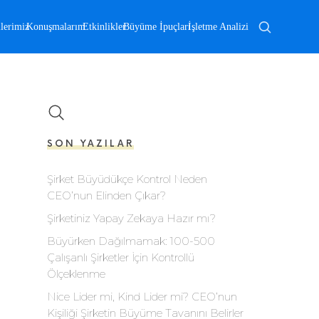
lerimiz
Konuşmalarım
Etkinlikler
Büyüme İpuçları
İşletme Analizi
SON YAZILAR
Şirket Büyüdükçe Kontrol Neden
CEO’nun Elinden Çıkar?
Şirketiniz Yapay Zekaya Hazır mı?
Büyürken Dağılmamak: 100-500
Çalışanlı Şirketler İçin Kontrollü
Ölçeklenme
Nice Lider mi, Kind Lider mi? CEO’nun
Kişiliği Şirketin Büyüme Tavanını Belirler