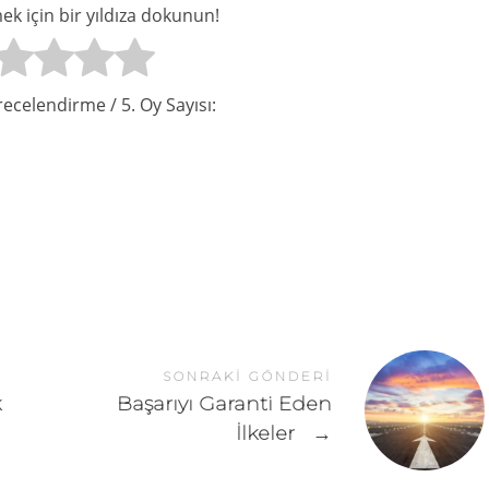
k için bir yıldıza dokunun!
recelendirme
/ 5. Oy Sayısı:
SONRAKI GÖNDERI
k
Başarıyı Garanti Eden
İlkeler
→