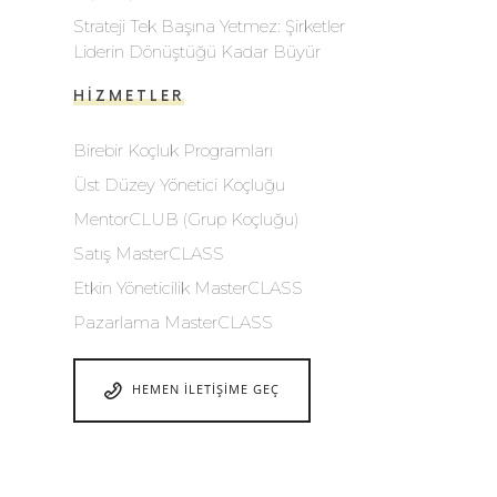
Strateji Tek Başına Yetmez: Şirketler
Liderin Dönüştüğü Kadar Büyür
HIZMETLER
Birebir Koçluk Programları
Üst Düzey Yönetici Koçluğu
MentorCLUB (Grup Koçluğu)
Satış MasterCLASS
Etkin Yöneticilik MasterCLASS
Pazarlama MasterCLASS
HEMEN İLETIŞIME GEÇ