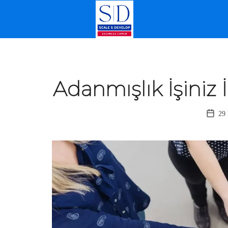
SELDA DOĞANCAN
İŞLETME KOÇLUĞU
Adanmışlık İşiniz
29