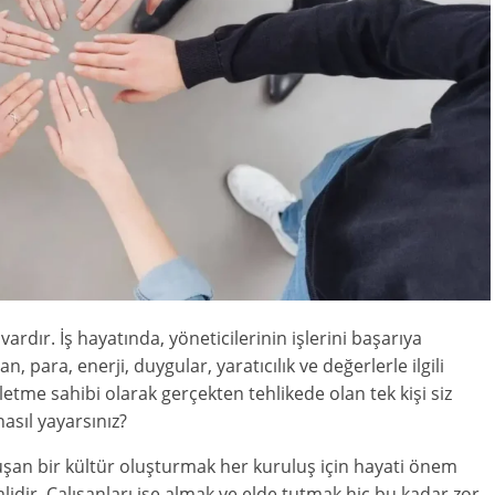
vardır. İş hayatında, yöneticilerinin işlerini başarıya
 para, enerji, duygular, yaratıcılık ve değerlerle ilgili
işletme sahibi olarak gerçekten tehlikede olan tek kişi siz
asıl yayarsınız?
luşan bir kültür oluşturmak her kuruluş için hayati önem
dir. Çalışanları işe almak ve elde tutmak hiç bu kadar zor