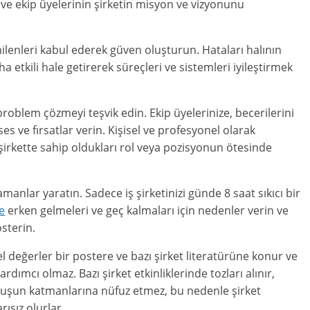
n ve ekip üyelerinin şirketin misyon ve vizyonunu
nilenleri kabul ederek güven oluşturun. Hataları halının
 etkili hale getirerek süreçleri ve sistemleri iyileştirmek
.
problem çözmeyi teşvik edin. Ekip üyelerinize, becerilerini
es ve fırsatlar verin. Kişisel ve profesyonel olarak
 şirkette sahip oldukları rol veya pozisyonun ötesinde
manlar yaratın. Sadece iş şirketinizi günde 8 saat sıkıcı bir
e
erken gelmeleri ve geç kalmaları için nedenler verin ve
sterin.
 değerler bir postere ve bazı şirket literatürüne konur ve
ımcı olmaz. Bazı şirket etkinliklerinde tozları alınır,
luşun katmanlarına nüfuz etmez, bu nedenle şirket
ısız olurlar.