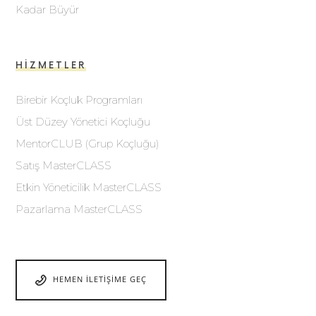
Kadar Büyür
HIZMETLER
Birebir Koçluk Programları
Üst Düzey Yönetici Koçluğu
MentorCLUB (Grup Koçluğu)
Satış MasterCLASS
Etkin Yöneticilik MasterCLASS
Pazarlama MasterCLASS
HEMEN İLETIŞIME GEÇ