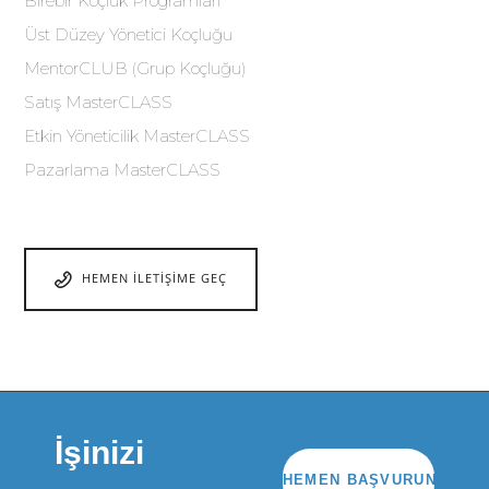
Birebir Koçluk Programları
Üst Düzey Yönetici Koçluğu
MentorCLUB (Grup Koçluğu)
Satış MasterCLASS
Etkin Yöneticilik MasterCLASS
Pazarlama MasterCLASS
HEMEN İLETIŞIME GEÇ
İşinizi
HEMEN BAŞVURUN