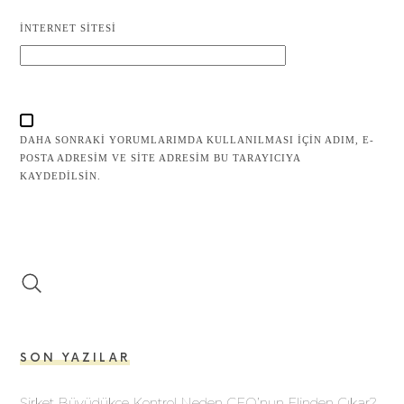
İNTERNET SITESI
DAHA SONRAKI YORUMLARIMDA KULLANILMASI IÇIN ADIM, E-
POSTA ADRESIM VE SITE ADRESIM BU TARAYICIYA
KAYDEDILSIN.
SON YAZILAR
Şirket Büyüdükçe Kontrol Neden CEO’nun Elinden Çıkar?