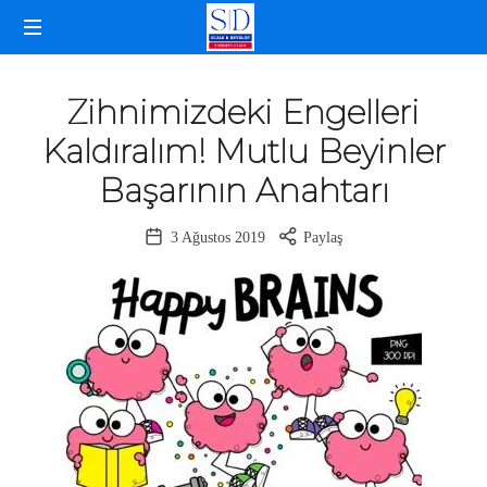
SELDA
İŞLETME
DOĞANCAN
KOÇLUĞU
Zihnimizdeki Engelleri
Kaldıralım! Mutlu Beyinler
Başarının Anahtarı
3 Ağustos 2019
Paylaş