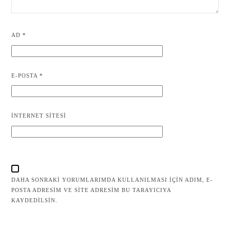
AD
*
E-POSTA
*
İNTERNET SITESI
DAHA SONRAKI YORUMLARIMDA KULLANILMASI IÇIN ADIM, E-
POSTA ADRESIM VE SITE ADRESIM BU TARAYICIYA
KAYDEDILSIN.