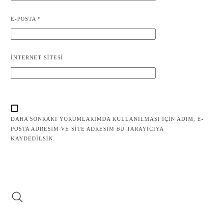
E-POSTA
*
İNTERNET SITESI
DAHA SONRAKI YORUMLARIMDA KULLANILMASI IÇIN ADIM, E-
POSTA ADRESIM VE SITE ADRESIM BU TARAYICIYA
KAYDEDILSIN.