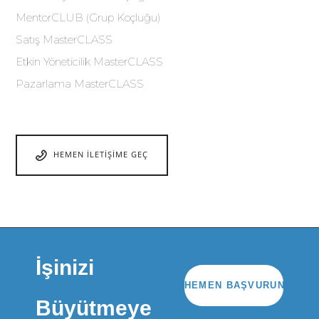
MentorCLUB (Grup Koçluğu)
Satış MasterCLASS
Etkin Yöneticilik MasterCLASS
Pazarlama MasterCLASS
HEMEN İLETIŞIME GEÇ
İşinizi
HEMEN BAŞVURUN
Büyütmeye