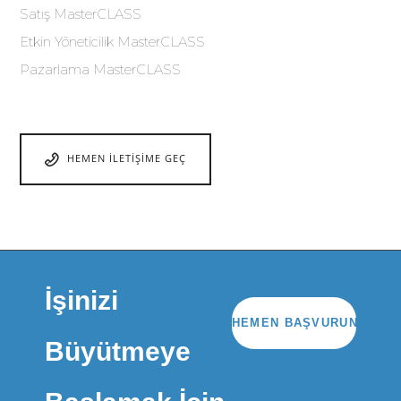
Satış MasterCLASS
Etkin Yöneticilik MasterCLASS
Pazarlama MasterCLASS
HEMEN İLETIŞIME GEÇ
İşinizi
HEMEN BAŞVURUN
Büyütmeye