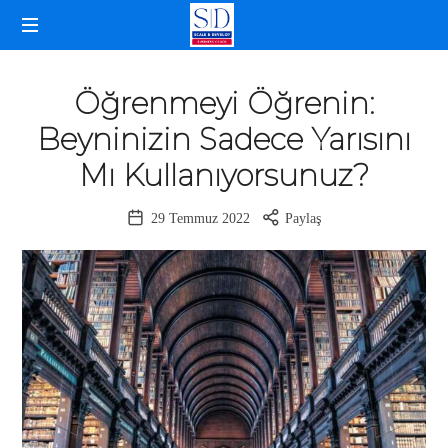
SELDA
İŞLETME
DOĞANCAN
KOÇLUĞU
Öğrenmeyi Öğrenin:
Beyninizin Sadece Yarısını
Mı Kullanıyorsunuz?
29 Temmuz 2022
Paylaş