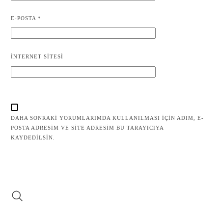
E-POSTA
*
İNTERNET SITESI
DAHA SONRAKI YORUMLARIMDA KULLANILMASI IÇIN ADIM, E-
POSTA ADRESIM VE SITE ADRESIM BU TARAYICIYA
KAYDEDILSIN.