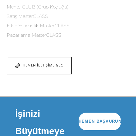
MentorCLUB (Grup Koçluğu)
Satış MasterCLASS
Etkin Yöneticilik MasterCLASS
Pazarlama MasterCLASS
HEMEN İLETIŞIME GEÇ
İşinizi
HEMEN BAŞVURUN
Büyütmeye