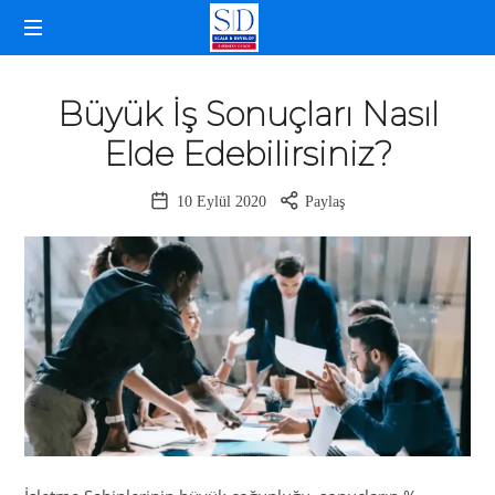
SELDA
İŞLETME
DOĞANCAN
KOÇLUĞU
Büyük İş Sonuçları Nasıl
Elde Edebilirsiniz?
10 Eylül 2020
Paylaş