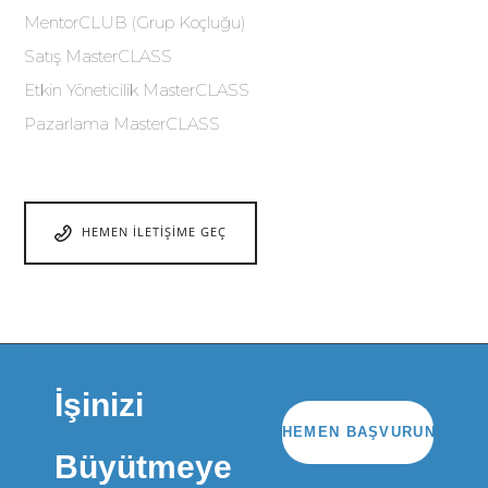
MentorCLUB (Grup Koçluğu)
Satış MasterCLASS
Etkin Yöneticilik MasterCLASS
Pazarlama MasterCLASS
HEMEN İLETIŞIME GEÇ
İşinizi
HEMEN BAŞVURUN
Büyütmeye