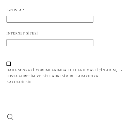
E-POSTA
*
İNTERNET SITESI
DAHA SONRAKI YORUMLARIMDA KULLANILMASI IÇIN ADIM, E-
POSTA ADRESIM VE SITE ADRESIM BU TARAYICIYA
KAYDEDILSIN.