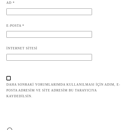
AD
*
E-POSTA
*
İNTERNET SITESI
DAHA SONRAKI YORUMLARIMDA KULLANILMASI IÇIN ADIM, E-
POSTA ADRESIM VE SITE ADRESIM BU TARAYICIYA
KAYDEDILSIN.