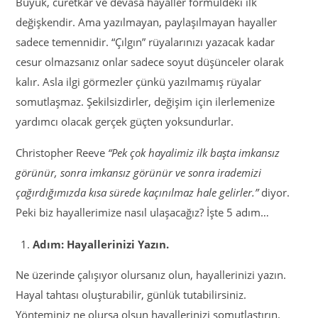
Büyük, cüretkar ve devasa hayaller formüldeki ilk
değişkendir. Ama yazılmayan, paylaşılmayan hayaller
sadece temennidir. “Çılgın” rüyalarınızı yazacak kadar
cesur olmazsanız onlar sadece soyut düşünceler olarak
kalır. Asla ilgi görmezler çünkü yazılmamış rüyalar
somutlaşmaz. Şekilsizdirler, değişim için ilerlemenize
yardımcı olacak gerçek güçten yoksundurlar.
Christopher Reeve
“Pek çok hayalimiz ilk başta imkansız
görünür, sonra imkansız görünür ve sonra irademizi
çağırdığımızda kısa sürede kaçınılmaz hale gelirler.”
diyor.
Peki biz hayallerimize nasıl ulaşacağız? İşte 5 adım…
Adım: Hayallerinizi Yazın.
Ne üzerinde çalışıyor olursanız olun, hayallerinizi yazın.
Hayal tahtası oluşturabilir, günlük tutabilirsiniz.
Yönteminiz ne olursa olsun hayallerinizi somutlaştırın.