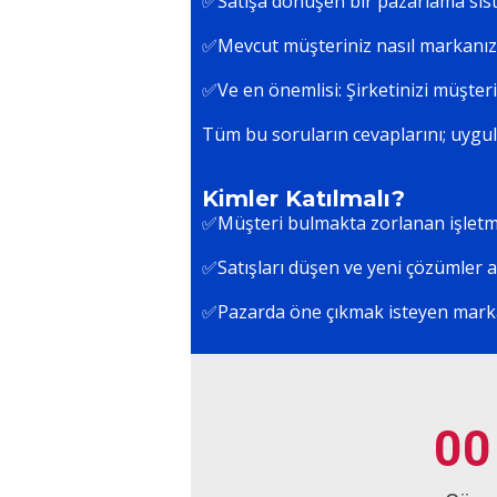
✅Satışa dönüşen bir pazarlama sist
✅Mevcut müşteriniz nasıl markanızı
✅Ve en önemlisi: Şirketinizi müşter
Tüm bu soruların cevaplarını; uygula
Kimler Katılmalı?
✅Müşteri bulmakta zorlanan işletm
✅Satışları düşen ve yeni çözümler a
✅Pazarda öne çıkmak isteyen marka
0
0