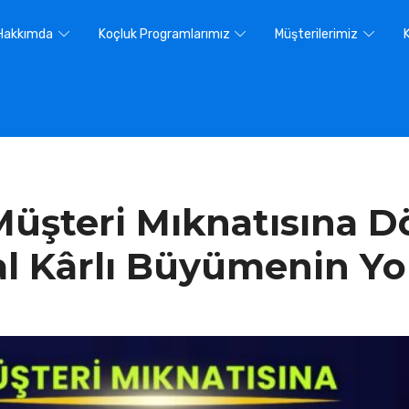
Hakkımda
Koçluk Programlarımız
Müşterilerimiz
 Müşteri Mıknatısına 
 Kârlı Büyümenin Yol