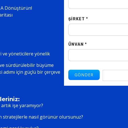
NA Dönüştürün!
ritası
ŞIRKET *
ÜNVAN *
i ve yöneticilere yönelik
r ve sürdürülebilir büyüme
ki adımı için güçlü bir çerçeve
eriniz:
artık işe yaramıyor?
 stratejilerle nasıl görünür olursunuz?