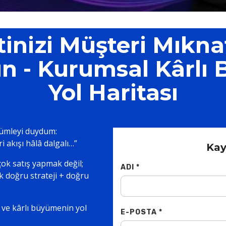
tinizi Müşteri Mıkna
n - Kurumsal Kârlı
Yol Haritası
cümleyi duydum:
i akışı hâlâ dalgalı…”
Kay
ok satış yapmak değil;
ADI *
k doğru strateji + doğru
ve kârlı büyümenin yol
E-POSTA *