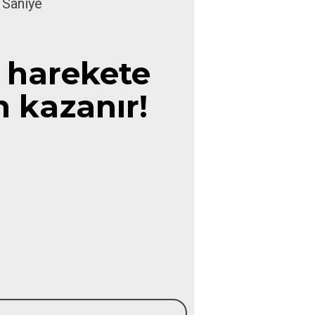
Saniye
e harekete
 kazanır!