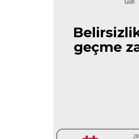
Gün
Belirsizl
geçme za
28