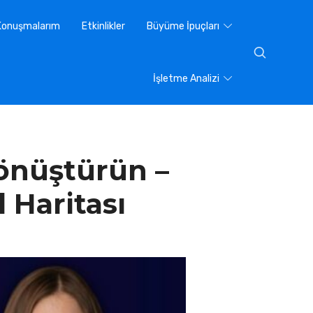
Konuşmalarım
Etkinlikler
Büyüme İpuçları
İşletme Analizi
Dönüştürün –
 Haritası