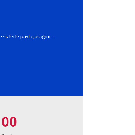
te sizlerle paylaşacağım…
0
0