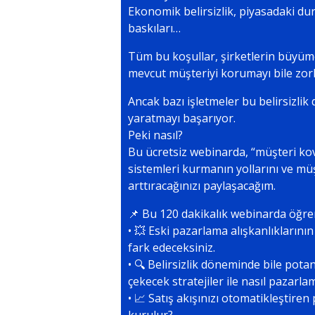
Ekonomik belirsizlik, piyasadaki du
baskıları…
Tüm bu koşullar, şirketlerin büyüm
mevcut müşteriyi korumayı bile zorl
Ancak bazı işletmeler bu belirsizlik
yaratmayı başarıyor.
Peki nasıl?
Bu ücretsiz webinarda, “müşteri k
sistemleri kurmanın yollarını ve müşt
arttıracağınızı paylaşacağım.
📌 Bu 120 dakikalık webinarda öğren
• 💥 Eski pazarlama alışkanlıklarının 
fark edeceksiniz.
• 🔍 Belirsizlik döneminde bile potan
çekecek stratejiler ile nasıl pazarl
• 📈 Satış akışınızı otomatikleştiren