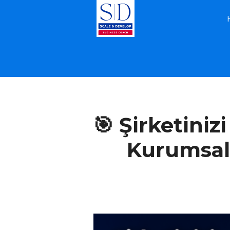
İŞLETME KOÇLUĞU
🎯 Şirketini
Kurumsal 