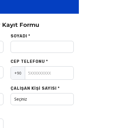
 Kayıt Formu
SOYADI *
CEP TELEFONU *
+90
ÇALIŞAN KIŞI SAYISI *