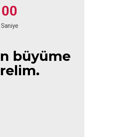
0
0
Saniye
zin büyüme
relim.