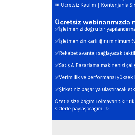
🎟️ Ücretsiz Katılım | Kontenjanla Sın
Ücretsiz webinarımızda 
✅İşletmenizi doğru bir yapılandırma i
✅İşletmenizin karlılığını minimum 
✅Rekabet avantajı sağlayacak taktik
✅Satış & Pazarlama makinenizi çalışt
✅Verimlilik ve performansı yüksek h
✅Şirketiniz başarıya ulaştıracak etki
Özetle size bağımlı olmayan tıkır tık
sizlerle paylaşacağım…✨