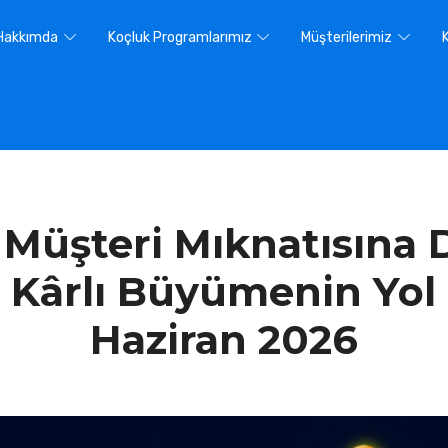
Hakkımda
Koçluk Programlarımız
Müşterilerimiz
zi Müşteri Mıknatısına
Kârlı Büyümenin Yol H
Haziran 2026