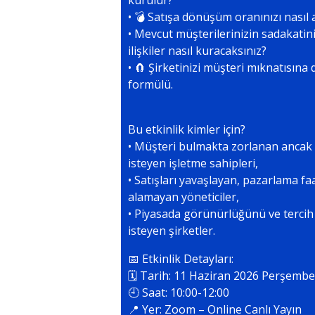
kurulur?
• 💣 Satışa dönüşüm oranınızı nasıl 
• Mevcut müşterilerinizin sadakatini
ilişkiler nasıl kuracaksınız?
• 🧲 Şirketinizi müşteri mıknatısın
formülü.
Bu etkinlik kimler için?
• Müşteri bulmakta zorlanan anca
isteyen işletme sahipleri,
• Satışları yavaşlayan, pazarlama f
alamayan yöneticiler,
• Piyasada görünürlüğünü ve tercih
isteyen şirketler.
📅 Etkinlik Detayları:
🗓️ Tarih: 11 Haziran 2026 Perşembe
🕘 Saat: 10:00-12:00
📍 Yer: Zoom – Online Canlı Yayın