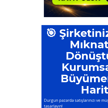
🎯 Şirketini
Mıknat
Dönüşt
Kurumsa
Büyümen
Harit
Durgun pazarda satışlarınızı ve müş
tasarlayın!