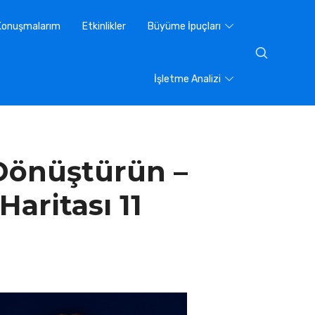
Konuşmalarım
Etkinlikler
Büyüme İpuçları
İşletme Analizi
 Dönüştürün –
aritası 11