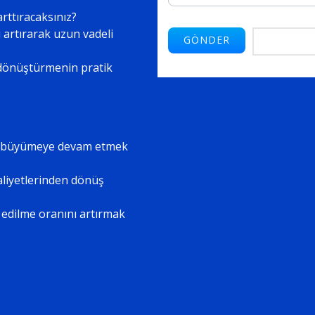
arttıracaksınız?
 artırarak uzun vadeli
a dönüştürmenin pratik
k büyümeye devam etmek
aaliyetlerinden dönüş
 edilme oranını artırmak