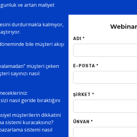
rgunluk ve artan maliyet
esini durdurmakla kalmıyor,
Webinar
aştırıyor.
ADI *
 döneminde bile müşteri akışı
ovalamadan” müşteri çeken
E-POSTA *
eri sayınızı nasıl
ecekleriniz:
ŞIRKET *
sizi nasıl geride bıraktığını
siyel müşterilerin dikkatini
ama sistemi kuracaksınız?
ÜNVAN *
 pazarlama sistemi nasıl