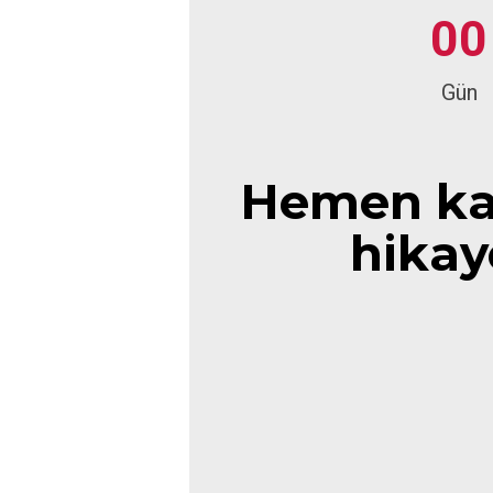
0
0
Gün
Hemen kay
hikay