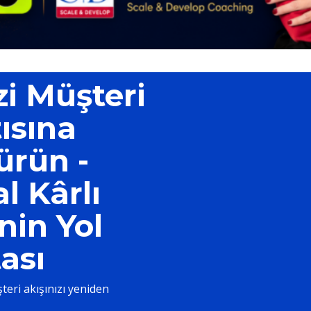
zi Müşteri
ısına
ürün -
l Kârlı
in Yol
ası
teri akışınızı yeniden