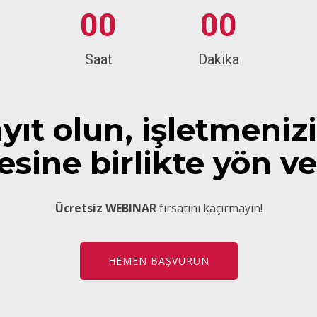
0
0
0
0
Saat
Dakika
ıt olun, işletmeni
esine birlikte yön ve
Ücretsiz WEBINAR
fırsatını kaçırmayın!
HEMEN BAŞVURUN